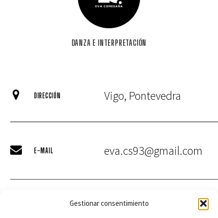
DANZA E INTERPRETACIÓN
Vigo, Pontevedra


DIRECCIÓN
eva.cs93@gmail.com


E-MAIL
+34 660 788 376
Gestionar consentimiento


TELÉFONO